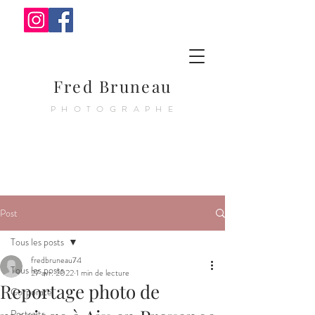
Fred Bruneau
PHOTOGRAPHE
Post
Tous les posts
fredbruneau74
Tous les posts
27 avr. 2022
1 min de lecture
Reportage photo de
Corporate
Portraits