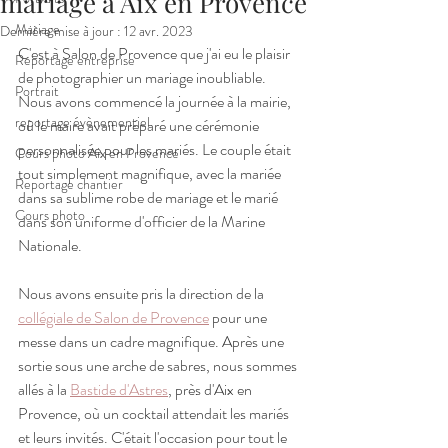
mariage à Aix en Provence
Mariage
Dernière mise à jour :
12 avr. 2023
C'est à Salon de Provence que j'ai eu le plaisir 
Reportage entreprise
de photographier un mariage inoubliable. 
Portrait
Nous avons commencé la journée à la mairie, 
reportage évènementiel
où le maire avait préparé une cérémonie 
personnalisée pour les mariés. Le couple était 
Cours photo Aix en Provence
tout simplement magnifique, avec la mariée 
Reportage chantier
dans sa sublime robe de mariage et le marié 
Cours photo
dans son uniforme d'officier de la Marine 
Nationale.
Nous avons ensuite pris la direction de la 
collégiale de Salon de Provence
 pour une 
messe dans un cadre magnifique. Après une 
sortie sous une arche de sabres, nous sommes 
allés à la 
Bastide d'Astres
, près d'Aix en 
Provence, où un cocktail attendait les mariés 
et leurs invités. C'était l'occasion pour tout le 