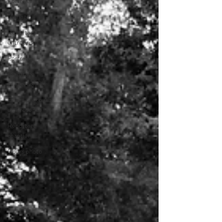
Portraits
Mariage
Reportage
entreprise
Portrait
reportage
évènementiel
Cours photo Aix
en Provence
Reportage
chantier
Cours photo