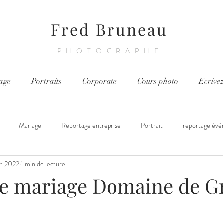
Fred Bruneau
PHOTOGRAPHE
age
Portraits
Corporate
Cours photo
Ecrive
Mariage
Reportage entreprise
Portrait
reportage évè
ût 2022
1 min de lecture
ortage chantier
Cours photo
e mariage Domaine de G