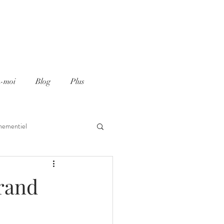
z-moi
Blog
Plus
nementiel
rand