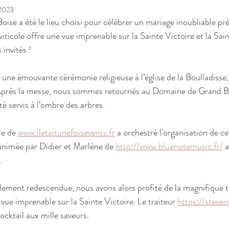
 2023
se a été le lieu choisi pour célébrer un mariage inoubliable prè
ticole offre une vue imprenable sur la Sainte Victoire et la Sa
 invités !
 une émouvante cérémonie religieuse à l’église de la Boulladisse,
Après la messe, nous sommes retournés au Domaine de Grand Bo
é servis à l’ombre des arbres.
le de 
www.iletaitunefoisevents.fr
 a orchestré l'organisation de c
 animée par Didier et Marlène de 
http://www.bluenotemusic.fr/
 
.
lement redescendue, nous avons alors profité de la magnifique 
 vue imprenable sur la Sainte Victoire. Le traiteur 
https://steve
cocktail aux mille saveurs.