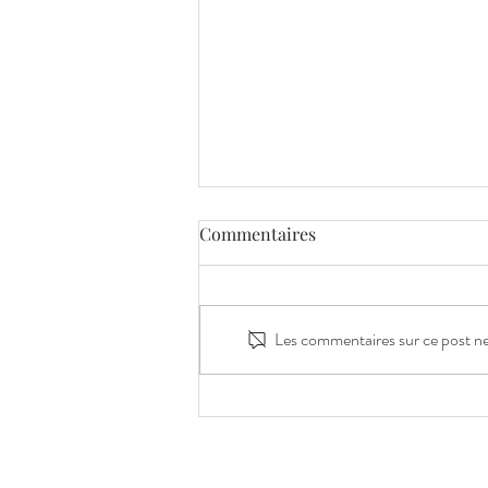
Commentaires
Les commentaires sur ce post ne 
Photos de mariage Château
des Creusettes