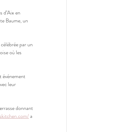
s d’Aix en 
inte Baume, un 
 célébrée par un 
ise où les 
et événement 
avec leur 
terrasse donnant 
nskitchen.com/
 a 