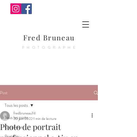
Fred Bruneau
PHOTOGRAPHE
Post
Tous les posts
fredbruneau74
Tous les posts
20 juin 2022
1 min de lecture
Photo de portrait
Corporate
Portraits