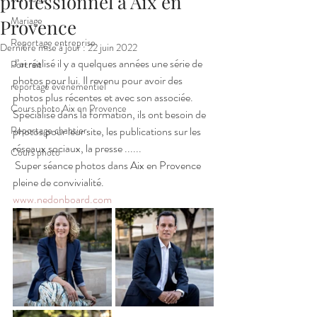
professionnel a Aix en
Mariage
Provence
Reportage entreprise
Dernière mise à jour :
22 juin 2022
J’ai réalisé il y a quelques années une série de 
Portrait
photos pour lui. Il revenu pour avoir des 
reportage évènementiel
photos plus récentes et avec son associée. 
Cours photo Aix en Provence
Spécialisé dans la formation, ils ont besoin de 
Reportage chantier
photos pour leur site, les publications sur les 
réseaux sociaux, la presse ......
Cours photo
 Super séance photos dans Aix en Provence 
pleine de convivialité.
www.nedonboard.com