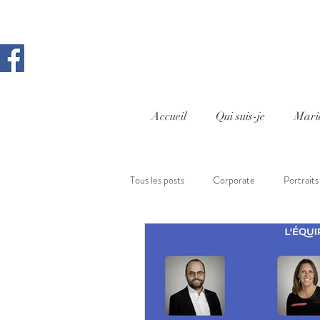
Accueil
Qui suis-je
Mari
Tous les posts
Corporate
Portraits
Cours photo Aix en Provence
Rep