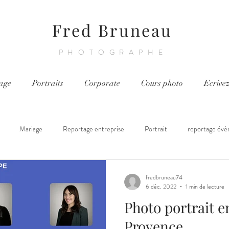
Fred Bruneau
PHOTOGRAPHE
age
Portraits
Corporate
Cours photo
Ecrive
Mariage
Reportage entreprise
Portrait
reportage évè
ortage chantier
Cours photo
fredbruneau74
6 déc. 2022
1 min de lecture
Photo portrait e
Provence