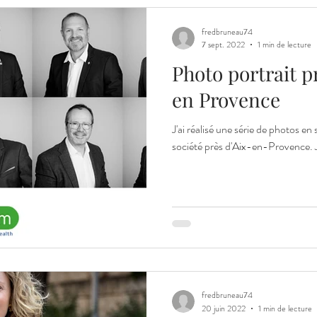
fredbruneau74
7 sept. 2022
1 min de lecture
Photo portrait p
en Provence
J'ai réalisé une série de photos e
société près d'Aix-en-Provence. J'a
fredbruneau74
20 juin 2022
1 min de lecture