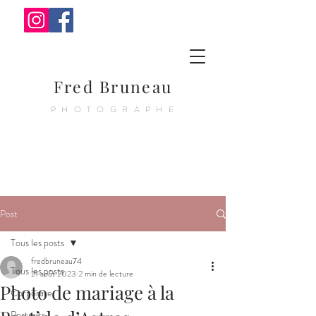
Fred Bruneau
PHOTOGRAPHE
Post
Tous les posts
fredbruneau74
Tous les posts
21 août 2023
2 min de lecture
Photo de mariage à la
Corporate
Portraits