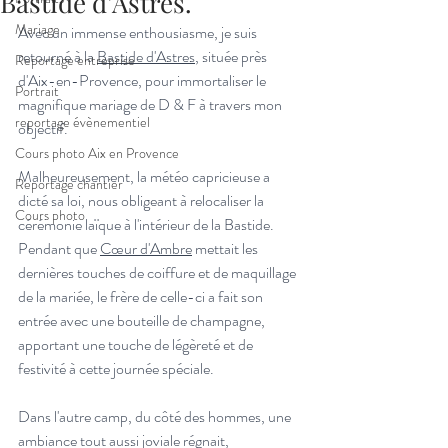
Bastide d’Astres.
Mariage
Avec un immense enthousiasme, je suis 
retourné à la 
Bastide d'Astres
, située près 
Reportage entreprise
d'Aix-en-Provence, pour immortaliser le 
Portrait
magnifique mariage de D & F à travers mon 
reportage évènementiel
objectif.
Cours photo Aix en Provence
Malheureusement, la météo capricieuse a 
Reportage chantier
dicté sa loi, nous obligeant à relocaliser la 
Cours photo
cérémonie laïque à l'intérieur de la Bastide. 
Pendant que 
Cœur d'Ambre
 mettait les 
dernières touches de coiffure et de maquillage 
de la mariée, le frère de celle-ci a fait son 
entrée avec une bouteille de champagne, 
apportant une touche de légèreté et de 
festivité à cette journée spéciale.
Dans l'autre camp, du côté des hommes, une 
ambiance tout aussi joviale régnait, 