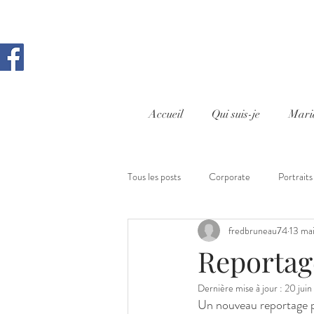
Accueil
Qui suis-je
Mari
Tous les posts
Corporate
Portraits
fredbruneau74
13 ma
Cours photo Aix en Provence
Rep
Reportag
Dernière mise à jour :
20 juin
Un nouveau reportage pr