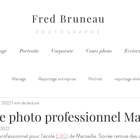
Fred Bruneau
PHOTOGRAPHE
age
Portraits
Corporate
Cours photo
Ecrive
Mariage
Reportage entreprise
Portrait
reportage évè
i 2022
1 min de lecture
ortage chantier
Cours photo
e photo professionnel Ma
 2022
ofessionnel pour l'école 
EMD
 de Marseille. Soirée remise des 