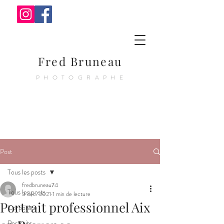
Fred Bruneau
PHOTOGRAPHE
Post
Tous les posts
fredbruneau74
Tous les posts
3 déc. 2021
1 min de lecture
Portrait professionnel Aix
Corporate
Portraits