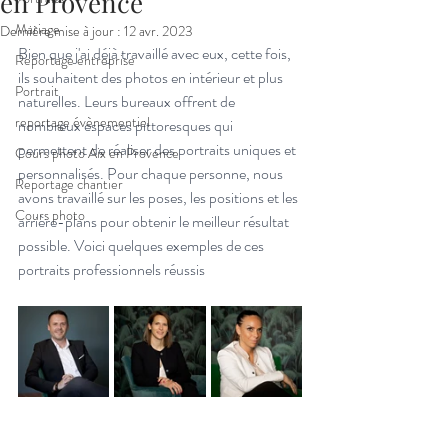
en Provence
Mariage
Dernière mise à jour :
12 avr. 2023
Bien que j'ai déjà travaillé avec eux, cette fois, 
Reportage entreprise
ils souhaitent des photos en intérieur et plus 
Portrait
naturelles. Leurs bureaux offrent de 
reportage évènementiel
nombreux espaces pittoresques qui 
permettent de réaliser des portraits uniques et 
Cours photo Aix en Provence
personnalisés. Pour chaque personne, nous 
Reportage chantier
avons travaillé sur les poses, les positions et les 
Cours photo
arrière-plans pour obtenir le meilleur résultat 
possible. Voici quelques exemples de ces 
portraits professionnels réussis