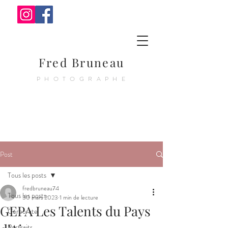
Fred Bruneau
PHOTOGRAPHE
Post
Tous les posts
fredbruneau74
Tous les posts
30 mars 2023
1 min de lecture
GEPA Les Talents du Pays
Corporate
Portraits