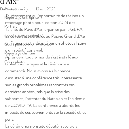
d’Aix
Mariage
Dernière mise à jour :
12 avr. 2023
J'ai récemment eu l'opportunité de réaliser un 
Reportage entreprise
reportage photo pour l'édition 2023 des 
Portrait
Talents du Pays d'Aix, organisé par le GEPA. 
reportage évènementiel
La soirée s'est déroulée au Pasino Grand d'Aix 
en Provence et a débuté par un photocall suivi 
Cours photo Aix en Provence
d'un apéritif convivial.
Reportage chantier
Après cela, tout le monde s'est installé aux 
Cours photo
tables pour le repas et la cérémonie a 
commencé. Nous avons eu la chance 
d'assister à une conférence très intéressante 
sur les grands problèmes rencontrés ces 
dernières années, tels que la crise des 
subprimes, l'attentat du Bataclan et l'épidémie 
de COVID-19. La conférence a abordé les 
impacts de ces événements sur la société et les 
gens.
La cérémonie a ensuite débuté, avec trois 