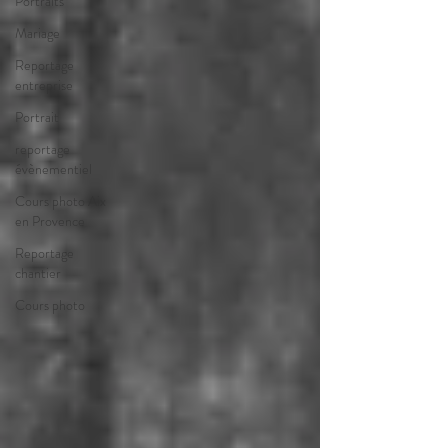
Portraits
Mariage
Reportage
entreprise
Portrait
reportage
évènementiel
Cours photo Aix
en Provence
Reportage
chantier
Cours photo