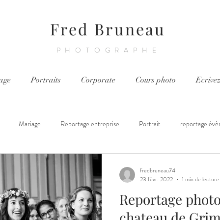
Fred Bruneau
PHOTOGRAPHE
age
Portraits
Corporate
Cours photo
Ecrive
Mariage
Reportage entreprise
Portrait
reportage évè
ortage chantier
Cours photo
fredbruneau74
23 févr. 2022
1 min de lecture
Reportage phot
chateau de Grim