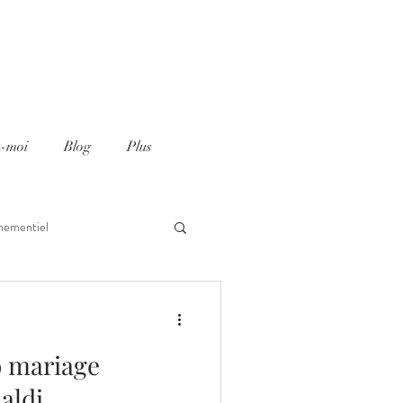
z-moi
Blog
Plus
nementiel
o mariage
aldi