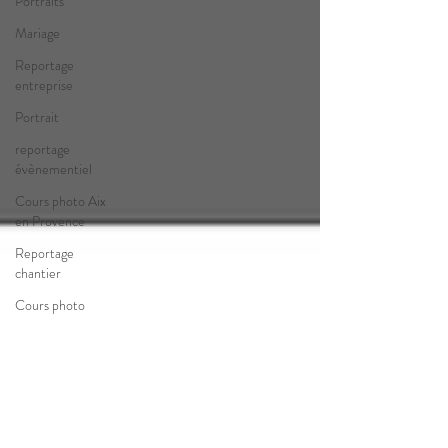
Portraits
Mariage
Reportage
entreprise
Portrait
reportage
évènementiel
Cours photo Aix
en Provence
Reportage
chantier
Cours photo