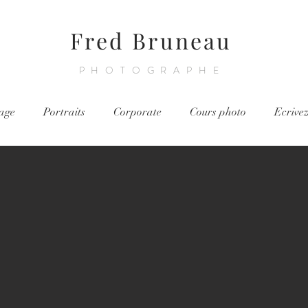
Fred Bruneau
PHOTOGRAPHE
age
Portraits
Corporate
Cours photo
Ecrive