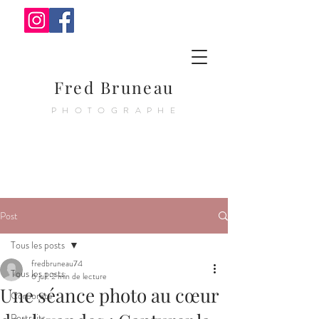
Fred Bruneau
PHOTOGRAPHE
Post
Tous les posts
fredbruneau74
Tous les posts
6 juil.
2 min de lecture
Une séance photo au cœur
Corporate
Portraits