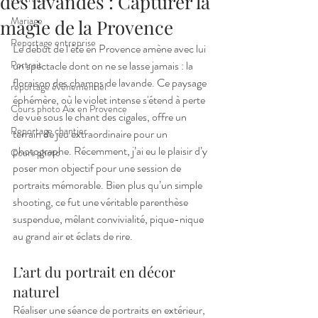
des lavandes : Capturer la
Mariage
magie de la Provence
Reportage entreprise
Le début de l’été en Provence amène avec lui 
Portrait
un spectacle dont on ne se lasse jamais : la 
floraison des champs de lavande. Ce paysage 
reportage évènementiel
éphémère, où le violet intense s'étend à perte 
Cours photo Aix en Provence
de vue sous le chant des cigales, offre un 
Reportage chantier
terrain de jeu extraordinaire pour un 
photographe. Récemment, j’ai eu le plaisir d’y 
Cours photo
poser mon objectif pour une session de 
portraits mémorable. Bien plus qu’un simple 
shooting, ce fut une véritable parenthèse 
suspendue, mêlant convivialité, pique-nique 
au grand air et éclats de rire.
L’art du portrait en décor 
naturel
Réaliser une séance de portraits en extérieur, 