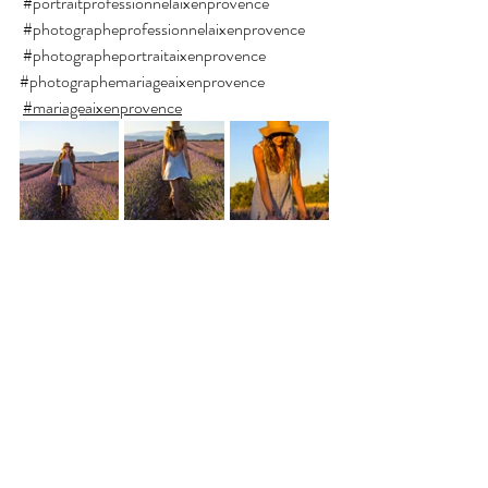
#portraitprofessionnelaixenprovence
#photographeprofessionnelaixenprovence
#photographeportraitaixenprovence
#photographemariageaixenprovence
#mariageaixenprovence