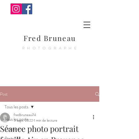
Fred Bruneau
PHOTOGRAPHE
Post
Tous les posts
fredbruneau74
Tous les posts
5 sept. 2022
1 min de lecture
Séance photo portrait
Corporate
Portraits