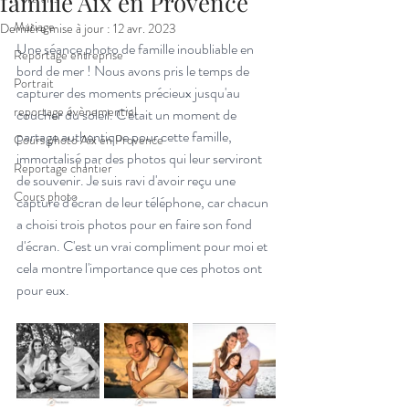
famille Aix en Provence
Mariage
Dernière mise à jour :
12 avr. 2023
Une séance photo de famille inoubliable en 
Reportage entreprise
bord de mer ! Nous avons pris le temps de 
Portrait
capturer des moments précieux jusqu'au 
reportage évènementiel
coucher du soleil. C'était un moment de 
partage authentique pour cette famille, 
Cours photo Aix en Provence
immortalisé par des photos qui leur serviront 
Reportage chantier
de souvenir. Je suis ravi d'avoir reçu une 
Cours photo
capture d'écran de leur téléphone, car chacun 
a choisi trois photos pour en faire son fond 
d'écran. C'est un vrai compliment pour moi et 
cela montre l'importance que ces photos ont 
pour eux. 