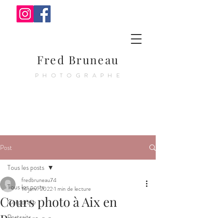
Fred Bruneau
PHOTOGRAPHE
Post
Tous les posts
fredbruneau74
Tous les posts
14 janv. 2022
1 min de lecture
Cours photo à Aix en
Corporate
Portraits