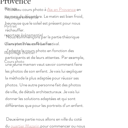
Provence
Mariage
Nouveau cours photo à 
Aix en Provence
 en 
ce mois de décembre. Le matin est bien froid, 
Reportage entreprise
heureuse que le soleil est présent pour nous 
Portrait
réchauffer.
reportage évènementiel
 Nous commençons par la partie théorique 
d’environ 1h au café Le Festival.
Cours photo Aix en Provence
 J’adapte le cours photo en fonction des 
Reportage chantier
participants et de leurs attentes. Par exemple, 
Cours photo
une jeune maman veut savoir comment faire 
les photos de son enfant. Je vais lui expliquer 
la méthode la plus adaptée pour réussir ses 
photos. Une autre personne fait des photos 
de ville, de détails architecturaux. Je vais lui 
donner les solutions adaptées et qui sont 
différentes que pour les portraits d’un enfant.
 Deuxième partie nous allons en ville du coté 
du 
quartier Mazarin 
pour commencer ou nous 