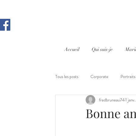
Accueil
Qui suis-je
Mari
Tous les posts
Corporate
Portraits
fredbruneau74
1 janv
Cours photo Aix en Provence
Rep
Bonne an