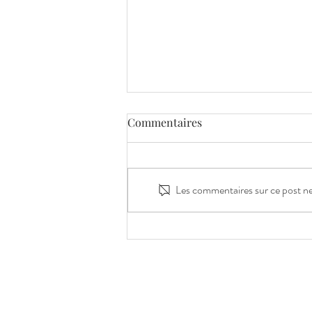
Commentaires
Les commentaires sur ce post ne 
Une séance photo au cœur
des lavandes : Capturer la
magie de la Provence